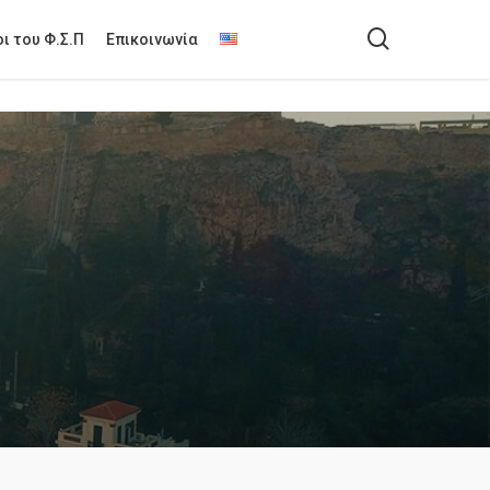
search
ι του Φ.Σ.Π
Επικοινωνία