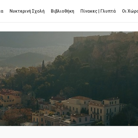
έα
Νυκτερινή Σχολή
Βιβλιοθήκη
Πίνακες | Γλυπτά
Οι Χώρο