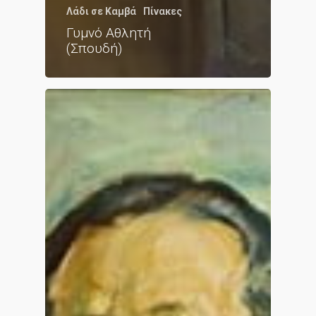
Λάδι σε Καμβά
Πίνακες
Γυμνό Αθλητή
(Σπουδή)