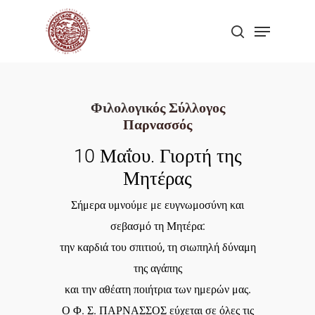
Skip
Menu
to
search
Close
main
Menu
content
Φιλολογικός Σύλλογος
Παρνασσός
10 Μαΐου. Γιορτή της
Μητέρας
Σήμερα υμνούμε με ευγνωμοσύνη και
σεβασμό τη Μητέρα:
την καρδιά του σπιτιού, τη σιωπηλή δύναμη
της αγάπης
και την αθέατη ποιήτρια των ημερών μας.
Ο Φ. Σ. ΠΑΡΝΑΣΣΟΣ εύχεται σε όλες τις