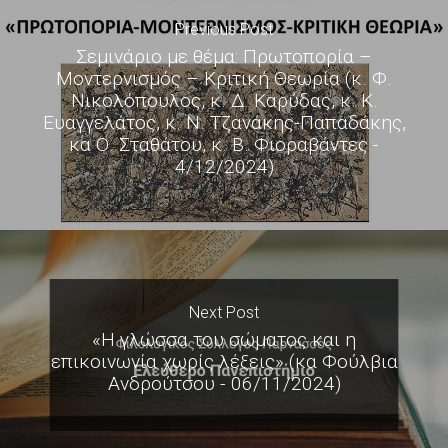
Previous Post
Σεμινάριο με θέμα: Πρωτοπορία –
Μοντερνισμός – Κριτική Θεωρία (κ. Φ.
Νικολόπουλος, κ. Δ. Καρύδας, κ. Κ.
Ευαγγελάτος, κ. Ν. Τζανάκης-Παπαδάκης,
κα Ο. Σταθάτου, κ. Β. Φιοραβάντες -
4/12/2024)
Next Post
«Η γλώσσα του σώματος και η
επικοινωνία χωρίς λέξεις» (κα Φούλβια
Ανδρούτσου - 06/11/2024)