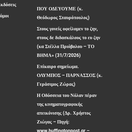
Εκδόσεις
ΠΟΥ ΟΔΕΥΟΥΜΕ (κ.
όμοι
Θεόδωρος Σταυρόπουλος)
Στους γονείς οφείλομεν το ζην,
στους δε διδασκάλους το ευ ζην
(κα Στέλλα Πριόβολου – ΤΟ
ΒΗΜΑ» (31/7/2026)
Επίκαιρο σημείωμα.
ΟΛΥΜΠΟΣ – ΠΑΡΝΑΣΣΟΣ (κ.
Γεράσιμος Ζώρας)
Η Οδύσσεια του Νόλαν πέραν
της κινηματογραφικής
απεικόνισης (Δρ. Χρήστος
Ζιώγας – Πηγή:
www.huffingtonpost.gr –