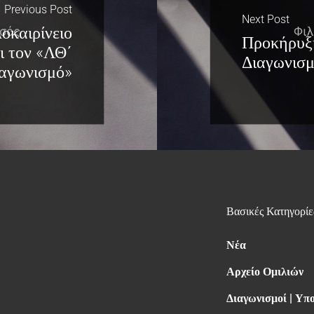
Previous Post
Next Post
οκαιρίνειο
Προκήρυξ
ι τον «ΛΘ΄
Διαγωνισ
ιαγωνισμό»
Βασικές Κατηγορίε
Νέα
Αρχείο Ομιλιών
Διαγωνισμοί | Υπ