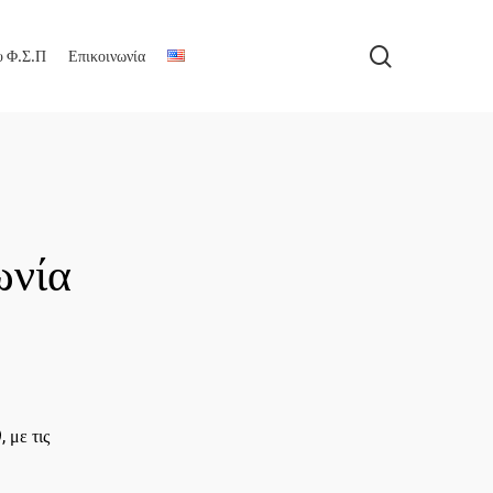
search
υ Φ.Σ.Π
Επικοινωνία
ωνία
 με τις