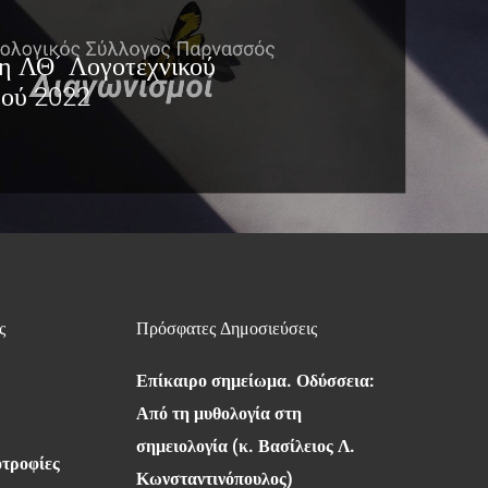
η ΛΘ´ Λογοτεχνικού
μού 2022
ς
Πρόσφατες Δημοσιεύσεις
Επίκαιρο σημείωμα. Οδύσσεια:
Από τη μυθολογία στη
σημειολογία (κ. Βασίλειος Λ.
οτροφίες
Κωνσταντινόπουλος)