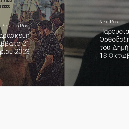
Next Post
Previous Post
Παρουσία
 Παρασκευή
Ορθόδοξη
άββατο 21
του Δημή
ίου 2023
18 Οκτωβ