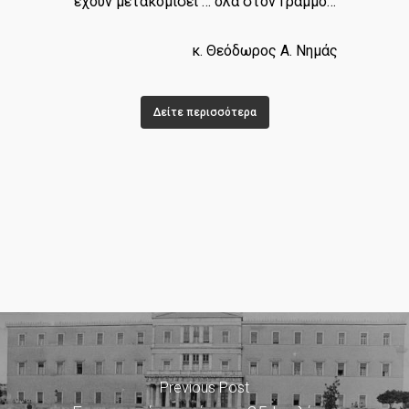
έχουν μετακομίσει … όλα στον Γράμμο…
κ. Θεόδωρος Α. Νημάς
Δείτε περισσότερα
Previous Post