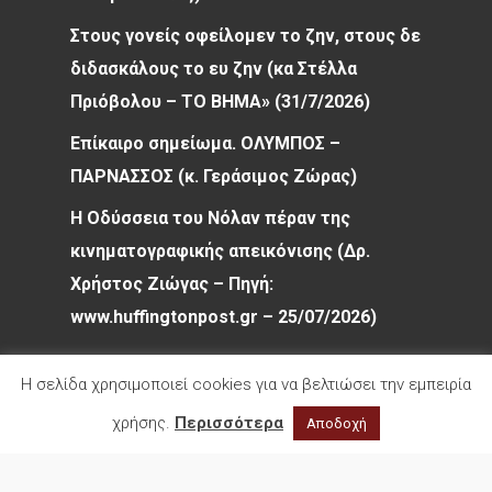
Στους γονείς οφείλομεν το ζην, στους δε
διδασκάλους το ευ ζην (κα Στέλλα
Πριόβολου – ΤΟ ΒΗΜΑ» (31/7/2026)
Επίκαιρο σημείωμα. ΟΛΥΜΠΟΣ –
ΠΑΡΝΑΣΣΟΣ (κ. Γεράσιμος Ζώρας)
Η Οδύσσεια του Νόλαν πέραν της
κινηματογραφικής απεικόνισης (Δρ.
Χρήστος Ζιώγας – Πηγή:
www.huffingtonpost.gr – 25/07/2026)
Η σελίδα χρησιμοποιεί cookies για να βελτιώσει την εμπειρία
χρήσης.
Περισσότερα
Αποδοχή
© 2026 Φιλολογικός Σύλλογος Παρνασσός. All
rights reserved.