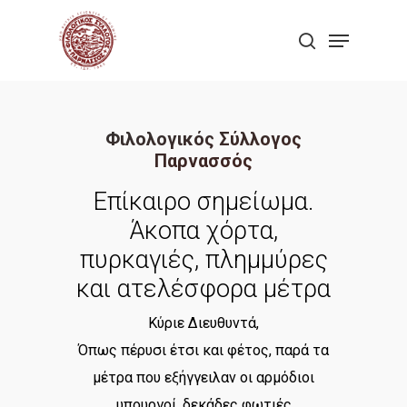
Skip
Menu
to
search
Close
main
Menu
content
Φιλολογικός Σύλλογος
Παρνασσός
Επίκαιρο σημείωμα.
Άκοπα χόρτα,
πυρκαγιές, πλημμύρες
και ατελέσφορα μέτρα
Κύριε Διευθυντά,
Όπως πέρυσι έτσι και φέτος, παρά τα
μέτρα που εξήγγειλαν οι αρμόδιοι
υπουργοί, δεκάδες φωτιές