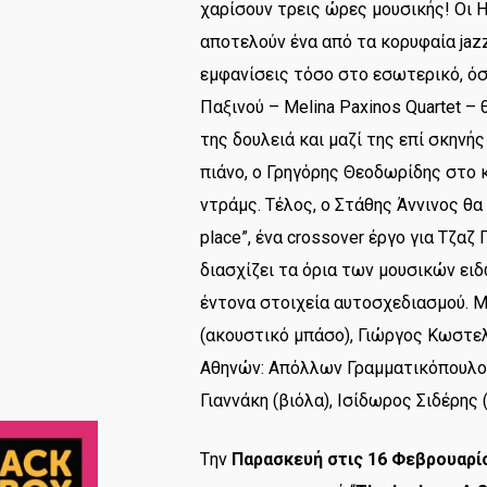
χαρίσουν τρεις ώρες μουσικής! Οι H
αποτελούν ένα από τα κορυφαία jaz
εμφανίσεις τόσο στο εσωτερικό, όσ
Παξινού – Melina Paxinos Quartet 
της δουλειά και μαζί της επί σκηνή
πιάνο, ο Γρηγόρης Θεοδωρίδης στο
ντράμς. Τέλος, ο Στάθης Άννινος θα 
place”, ένα crossover έργο για Τζα
διασχίζει τα όρια των μουσικών ειδ
έντονα στοιχεία αυτοσχεδιασμού. 
(ακουστικό μπάσο), Γιώργος Κωστε
Αθηνών: Απόλλων Γραμματικόπουλος 
Γιαννάκη (βιόλα), Ισίδωρος Σιδέρης 
Tην
Παρασκευή στις 16 Φεβρουαρί