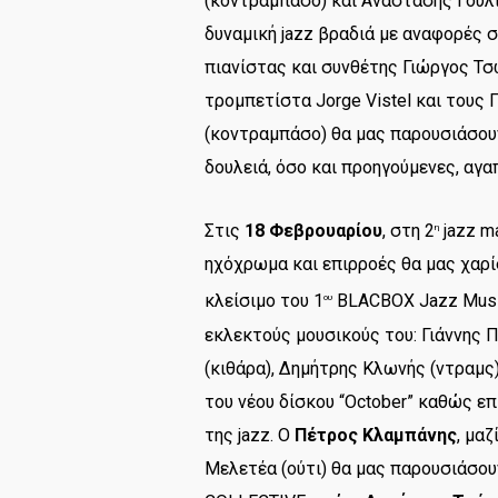
(κοντραμπάσο) και Αναστάσης Γούλι
δυναμική jazz βραδιά με αναφορές σ
πιανίστας και συνθέτης Γιώργος Τσώ
τρομπετίστα Jorge Vistel και τους
(κοντραμπάσο) θα μας παρουσιάσου
δουλειά, όσο και προηγούμενες, αγα
Στις
18 Φεβρουαρίου
, στη 2
jazz m
η
ηχόχρωμα και επιρροές θα μας χαρί
κλείσιμο του 1
BLACBOX Jazz Music
ου
εκλεκτούς μουσικούς του: Γιάννης 
(κιθάρα), Δημήτρης Κλωνής (ντραμ
του νέου δίσκου “October” καθώς ε
της jazz. Ο
Πέτρος Κλαμπάνης
, μα
Μελετέα (ούτι) θα μας παρουσιάσο