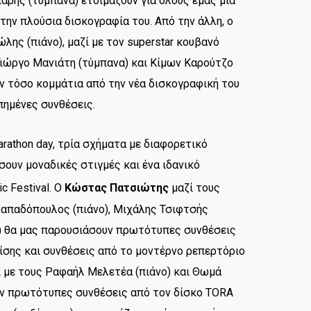
αρης (τύμπανα) ετοιμάζουν για όλους εμάς μια
την πλούσια δισκογραφία του. Από την άλλη, ο
λης (πιάνο), μαζί με τον superstar κουβανό
 Γιώργο Μανιάτη (τύμπανα) και Κίμων Καρούτζο
ν τόσο κομμάτια από την νέα δισκογραφική του
πημένες συνθέσεις.
arathon day, τρία σχήματα με διαφορετικό
σουν μοναδικές στιγμές και ένα ιδανικό
 Festival. Ο
Κώστας Πατσιώτης
μαζί τους
Παπαδόπουλος (πιάνο), Μιχάλης Τσιφτσής
ς) θα μας παρουσιάσουν πρωτότυπες συνθέσεις
πίσης και συνθέσεις από το μοντέρνο ρεπερτόριο
ζί με τους Ραφαήλ Μελετέα (πιάνο) και Θωμά
υν πρωτότυπες συνθέσεις από τον δίσκο TORA