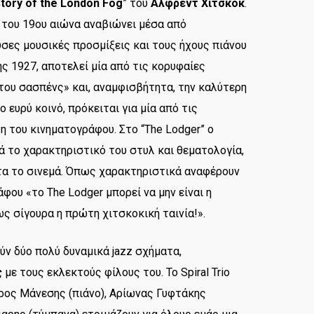
tory of the London Fog
” του
Άλφρεντ Χίτσκοκ
.
 του 19ου αιώνα αναβιώνει μέσα από
σες μουσικές προσμίξεις και τους ήχους πιάνου
ής 1927, αποτελεί μία από τις κορυφαίες
 του σασπένς» και, αναμφισβήτητα, την καλύτερη
 ευρύ κοινό, πρόκειται για μία από τις
η του κινηματογράφου. Στο “The Lodger” o
ά το χαρακτηριστικό του στυλ και θεματολογία,
τα το σινεμά. Όπως χαρακτηριστικά αναφέρουν
φου «το The Lodger μπορεί να μην είναι η
ως σίγουρα η πρώτη χιτσκοκική ταινία!».
ν δύο πολύ δυναμικά jazz σχήματα,
ς
με τους εκλεκτούς φίλους του. Το Spiral Trio
ύρος Μάνεσης (πιάνο), Αρίωνας Γυφτάκης