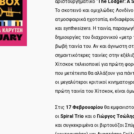
αριστουργηματικό “
The Lodger: A S
Το σκοτεινό και ομιχλώδες Λονδίνο
ατμοσφαιρικά ηχοτοπία, ενδιαφέρου
και synthesizers. Η ταινία, παραγωγ
δημιουργίες του διαχρονικού «μετρ
βωβή ταινία του. Αν και άγνωστη στο
σημαντικότερες ταινίες στην εξέλιξ
Χίτσκοκ τελειοποιεί για πρώτη φορ
που μετέτειπα θα αλλάξουν για πάν
οι μεγαλύτεροι κριτικοί κινηματογρά
πρώτη ταινία του Χίτσκοκ, είναι όμ
Στις
17 Φεβρουαρίου
θα εμφανιστού
οι
Spiral Trio
και ο
Γιώργος Τσώλη
και συγκεκριμένα οι βιρτουόζοι Σπ