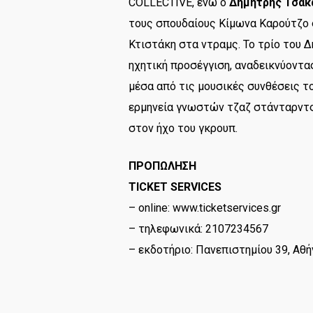
COLLECTIVE, ενώ ο
Δημήτρης Τσάκ
τους σπουδαίους Κίμωνα Καρούτζο
Κτιστάκη στα ντραμς. Το τρίο του Δ
ηχητική προσέγγιση, αναδεικνύοντ
μέσα από τις μουσικές συνθέσεις το
ερμηνεία γνωστών τζαζ στάνταρντς
στον ήχο του γκρουπ.
ΠΡΟΠΩΛΗΣΗ
TICKET SERVICES
– online: www.ticketservices.gr
– τηλεφωνικά: 2107234567
– εκδοτήριο: Πανεπιστημίου 39, Αθή