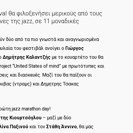
ival θα φιλοξενήσει μερικούς από τους
ες της jazz, σε 11 μοναδικές
ύν δύο από τα πιο γνωστά και αναγνωρισμένα
αυλαία του φεστιβάλ ανοίγει ο
Γιώργος
 ο
Δημήτρης Καλαντζής
με το κουαρτέτο του θα
oject “United States of mind” με πρωτότυπες και
εις και διασκευές. Μαζί του θα παίξουν οι
ουβας (ντραμς) και Δημητρης Τσακας
ρώτη jazz marathon day!
ώτης Κιουρτσόγλου
– μαζί με δύο
ίνα Παξινού
και τον
Στάθη Άννινο
, θα μας