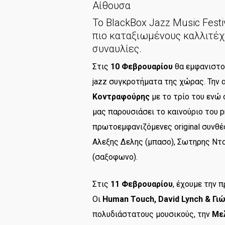
Αίθουσα
Το BlackBox Jazz Music Fest
πιο καταξιωμένους καλλιτέχν
συναυλίες.
Στις
10 Φεβρουαρίου
θα εμφανιστο
jazz συγκροτήματα της χώρας. Την 
Κοντραφούρης
με το τρίο του ενώ
μας παρουσιάσει το καινούριο του pr
πρωτοεμφανιζόμενες original συνθέσ
Αλεξης Δελης (μπασο), Σωτηρης Ντ
(σαξοφωνο).
Στις
11 Φεβρουαρίου
, έχουμε την π
Οι
Human Touch, David Lynch & Γι
πολυδιάστατους μουσικούς, την
Μελ