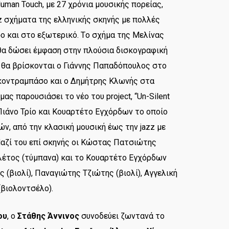
uman Touch, με 27 χρόνια μουσικής πορείας,
z σχήματα της ελληνικής σκηνής με πολλές
ο και στο εξωτερικό. Tο σχήμα της Μελίνας
– θα δώσει έμφαση στην πλούσια δισκογραφική
ς θα βρίσκονται ο Γιάννης Παπαδόπουλος στο
 κοντραμπάσο και ο Δημήτρης Κλωνής στα
μας παρουσιάσει το νέο του project, “Un-Silent
ζ Πιάνο Τρίο και Κουαρτέτο Εγχόρδων το οποίο
ών, από την κλασική μουσική έως την jazz με
Μαζί του επί σκηνής οι Κώστας Πατσιώτης
λέτος (τύμπανα) και το Κουαρτέτο Εγχόρδων
(βιολί), Παναγιώτης Τζιώτης (βιολί), Αγγελική
(βιολοντσέλο).
ου
, ο
Στάθης Άννινος
συνοδεύει ζωντανά το