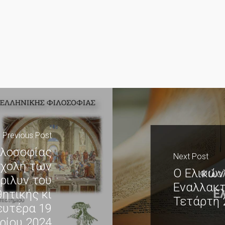
Previous Post
ιλοσοφίας
Next Post
σχολή των
Ο Ελικών
ριλυν του
Εναλλακτ
ητικής κι
Τετάρτη 
ευτέρα 19
ρίου 2024