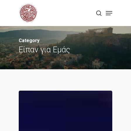
Skip
Menu
to
search
Close
main
Menu
content
Category
Είπαν για Εμάς