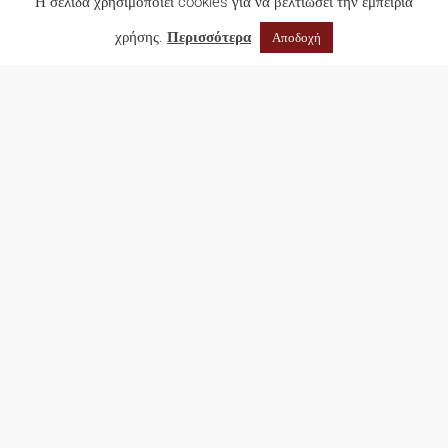
Η σελίδα χρησιμοποιεί cookies για να βελτιώσει την εμπειρία
χρήσης.
Περισσότερα
Αποδοχή
Αμέρικα, Αμέρικα! (κα
Στέλλα Πριόβολου –
«ΤΟ ΒΗΜΑ» –
31/01/2025)
https://www.tovima.gr/2025/01/31/
opinions/amerika-amerika-3/