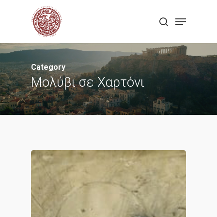
Skip
Menu
to
search
Close
main
Menu
content
Category
Μολύβι σε Χαρτόνι