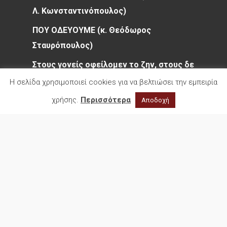
Λ. Κωνσταντινόπουλος)
ΠΟΥ ΟΔΕΥΟΥΜΕ (κ. Θεόδωρος
Σταυρόπουλος)
Στους γονείς οφείλομεν το ζην, στους δε
διδασκάλους το ευ ζην (κα Στέλλα
Η σελίδα χρησιμοποιεί cookies για να βελτιώσει την εμπειρία
Πριόβολου – ΤΟ ΒΗΜΑ» (31/7/2026)
χρήσης.
Περισσότερα
Αποδοχή
Επίκαιρο σημείωμα. ΟΛΥΜΠΟΣ –
ΠΑΡΝΑΣΣΟΣ (κ. Γεράσιμος Ζώρας)
Η Οδύσσεια του Νόλαν πέραν της
κινηματογραφικής απεικόνισης (Δρ.
Χρήστος Ζιώγας – Πηγή:
www.huffingtonpost.gr – 25/07/2026)