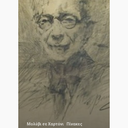
Μολύβι σε Χαρτόνι
Πίνακες