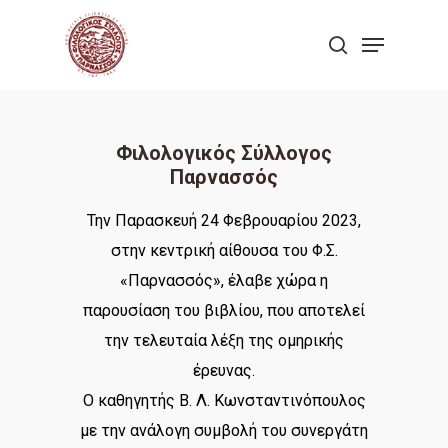
Skip
Menu
to
search
Close
main
Menu
content
Φιλολογικός Σύλλογος
Παρνασσός
Την Παρασκευή 24 Φεβρουαρίου 2023,
στην κεντρική αίθουσα του Φ.Σ.
«Παρνασσός», έλαβε χώρα η
παρουσίαση του βιβλίου, που αποτελεί
την τελευταία λέξη της ομηρικής
έρευνας.
Ο καθηγητής Β. Λ. Κωνσταντινόπουλος
με την ανάλογη συμβολή του συνεργάτη