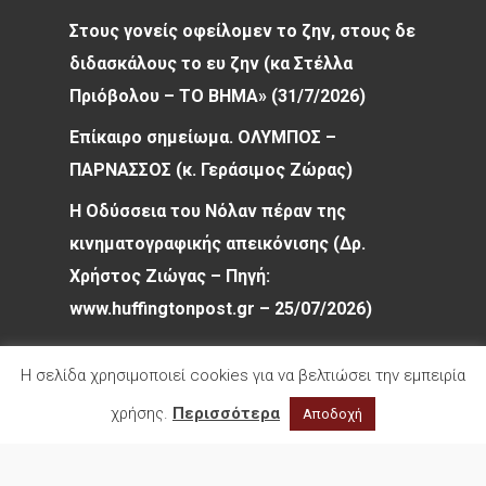
Στους γονείς οφείλομεν το ζην, στους δε
διδασκάλους το ευ ζην (κα Στέλλα
Πριόβολου – ΤΟ ΒΗΜΑ» (31/7/2026)
Επίκαιρο σημείωμα. ΟΛΥΜΠΟΣ –
ΠΑΡΝΑΣΣΟΣ (κ. Γεράσιμος Ζώρας)
Η Οδύσσεια του Νόλαν πέραν της
κινηματογραφικής απεικόνισης (Δρ.
Χρήστος Ζιώγας – Πηγή:
www.huffingtonpost.gr – 25/07/2026)
Η σελίδα χρησιμοποιεί cookies για να βελτιώσει την εμπειρία
χρήσης.
Περισσότερα
Αποδοχή
© 2026 Φιλολογικός Σύλλογος Παρνασσός. All
rights reserved.