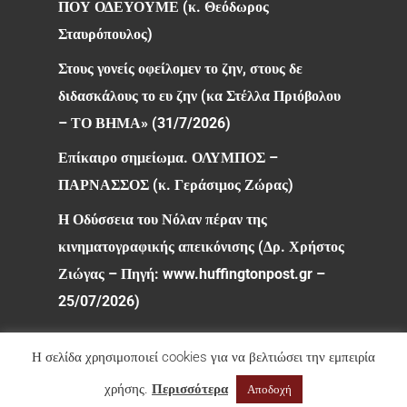
ΠΟΥ ΟΔΕΥΟΥΜΕ (κ. Θεόδωρος
Σταυρόπουλος)
Στους γονείς οφείλομεν το ζην, στους δε
διδασκάλους το ευ ζην (κα Στέλλα Πριόβολου
– ΤΟ ΒΗΜΑ» (31/7/2026)
Επίκαιρο σημείωμα. ΟΛΥΜΠΟΣ –
ΠΑΡΝΑΣΣΟΣ (κ. Γεράσιμος Ζώρας)
Η Οδύσσεια του Νόλαν πέραν της
κινηματογραφικής απεικόνισης (Δρ. Χρήστος
Ζιώγας – Πηγή: www.huffingtonpost.gr –
25/07/2026)
Η σελίδα χρησιμοποιεί cookies για να βελτιώσει την εμπειρία
χρήσης.
Περισσότερα
Αποδοχή
© 2026 Φιλολογικός Σύλλογος Παρνασσός. All rights