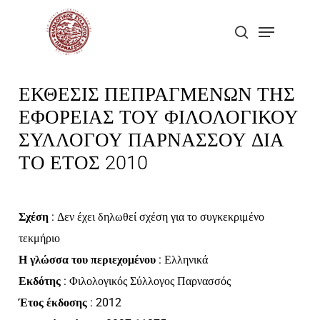
Skip
Menu
to
search
Close
main
Menu
content
ΕΚΘΕΣΙΣ ΠΕΠΡΑΓΜΕΝΩΝ ΤΗΣ
ΕΦΟΡΕΙΑΣ ΤΟΥ ΦΙΛΟΛΟΓΙΚΟΥ
ΣΥΛΛΟΓΟΥ ΠΑΡΝΑΣΣΟΥ ΔΙΑ
ΤΟ ΕΤΟΣ 2010
Σχέση
: Δεν έχει δηλωθεί σχέση για το συγκεκριμένο
τεκμήριο
Η γλώσσα του περιεχομένου
: Ελληνικά
Εκδότης
: Φιλολογικός Σύλλογος Παρνασσός
Έτος έκδοσης
: 2012