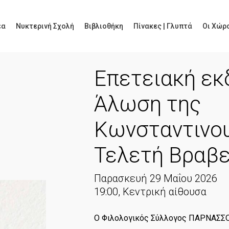
έα
Νυκτερινή Σχολή
Βιβλιοθήκη
Πίνακες | Γλυπτά
Οι Χώρο
Επετειακή εκ
Άλωση της
Κωνσταντινο
Τελετή Βραβ
Παρασκευή 29 Μαΐου 2026
19:00, Κεντρική αίθουσα
Ο Φιλολογικός Σύλλογος ΠΑΡΝΑΣΣΟ