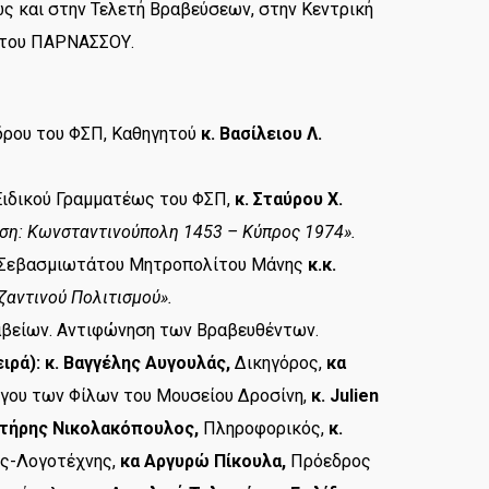
 και στην Τελετή Βραβεύσεων, στην Κεντρική
 του ΠΑΡΝΑΣΣΟΥ.
δρου του ΦΣΠ, Καθηγητού
κ. Βασίλειου Λ.
Ειδικού Γραμματέως του ΦΣΠ,
κ. Σταύρου Χ.
ση: Κωνσταντινούπολη 1453 – Κύπρος 1974».
 Σεβασμιωτάτου Μητροπολίτου Μάνης
κ.κ.
ζαντινού Πολιτισμού».
αβείων. Αντιφώνηση των Βραβευθέντων.
ιρά):
κ. Βαγγέλης Αυγουλάς,
Δικηγόρος,
κα
γου των Φίλων του Μουσείου Δροσίνη,
κ. Julien
ωτήρης Νικολακόπουλος,
Πληροφορικός,
κ.
ς-Λογοτέχνης,
κα Αργυρώ Πίκουλα,
Πρόεδρος