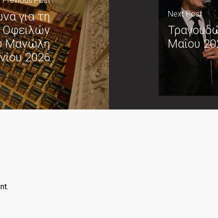
Previous Post
Next Post
να για τη
ν Οφειλών
Τραγουδώ
ου Μανώλη
Μαΐου 20
υνίου 2026
nt.