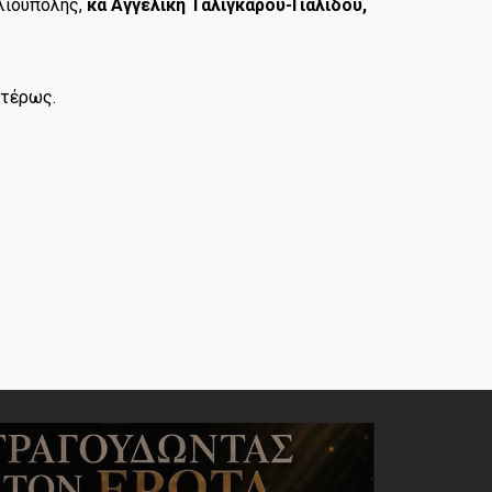
λιούπολης,
κα Αγγελική Ταλιγκάρου-Γιαλίδου,
ιτέρως.