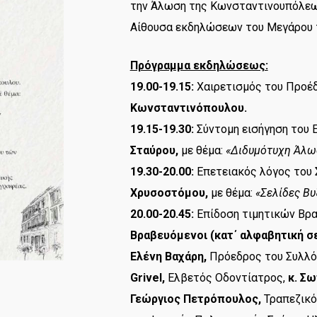
την Άλωση της Κωνσταντινουπόλεως
Αίθουσα εκδηλώσεων του Μεγάρου
Πρόγραμμα εκδηλώσεως:
19.00-19.15:
Χαιρετισμός του Προέ
Κωνσταντινόπουλου.
19.15-19.30:
Σύντομη εισήγηση του 
Σταύρου,
με θέμα:
«Διδυμότυχη Άλω
19.30-20.00:
Επετειακός λόγος του
Χρυσοστόμου,
με θέμα:
«Σελίδες Βυ
20.00-20.45:
Επίδοση τιμητικών Βρ
Βραβευόμενοι (κατ΄ αλφαβητική σε
Ελένη Βαχάρη,
Πρόεδρος του Συλλό
Grivel,
Ελβετός Οδοντίατρος,
κ. Σ
Γεώργιος Πετρόπουλος,
Τραπεζικό