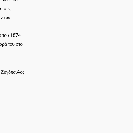
 τους
ν του
υ του 1874
ορά του στο
. Ζυγόπουλος