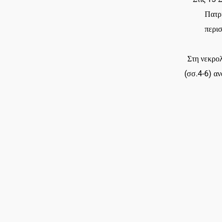
Πατρ
περι
Στη νεκρο
(σσ.4-6) α