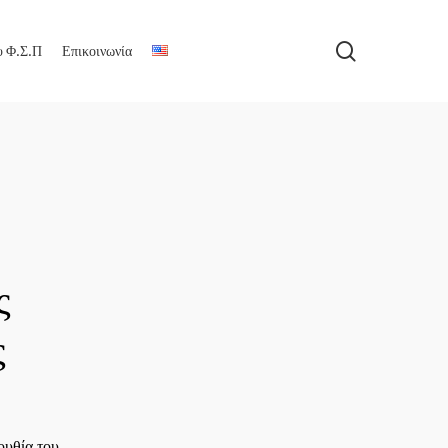
search
υ Φ.Σ.Π
Επικοινωνία
ς
ς
ουθία του