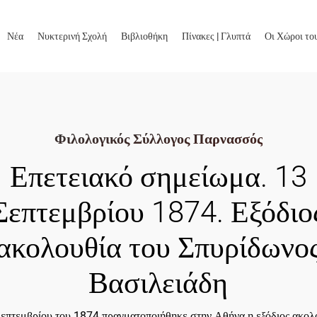
Νέα
Νυκτερινή Σχολή
Βιβλιοθήκη
Πίνακες | Γλυπτά
Οι Χώροι το
Φιλολογικός Σύλλογος Παρνασσός
Επετειακό σημείωμα. 13
Σεπτεμβρίου 1874. Εξόδιο
ακολουθία του Σπυρίδωνο
Βασιλειάδη
Σεπτεμβρίου του 1874 πραγματοποιήθηκε στην Αθήνα η εξόδιος ακολ