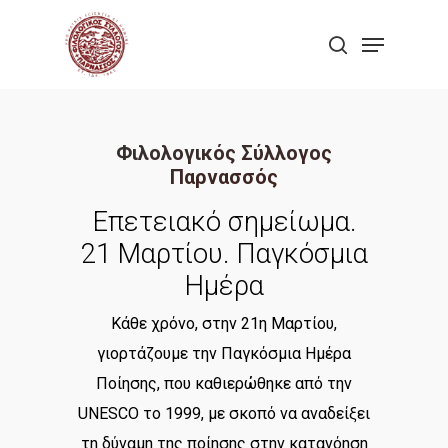
Skip
Menu
to
search
Close
main
Menu
content
Φιλολογικός Σύλλογος
Παρνασσός
Επετειακό σημείωμα.
21 Μαρτίου. Παγκόσμια
Ημέρα
Κάθε χρόνο, στην 21η Μαρτίου,
γιορτάζουμε την Παγκόσμια Ημέρα
Ποίησης, που καθιερώθηκε από την
UNESCO το 1999, με σκοπό να αναδείξει
τη δύναμη της ποίησης στην κατανόηση