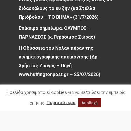
διδασκάλους το ευ ζην (κα Στέλλα
Πριόβολου – ΤΟ ΒΗΜΑ» (31/7/2026)
Επίκαιρο σημείωμα. ΟΛΥΜΠΟΣ –
ΠΑΡΝΑΣΣΟΣ (κ. Γεράσιμος Ζώρας)
Η Οδύσσεια του Νόλαν πέραν της
κινηματογραφικής απεικόνισης (Δρ.
Χρήστος Ζιώγας – Πηγή:
www.huffingtonpost.gr – 25/07/2026)
Η σελίδα χρησιμοποιεί cookies για να βελτιώσει την εμπειρία
χρήσης.
Περισσότερα
Αποδοχή
© 2026 Φιλολογικός Σύλλογος Παρνασσός. All
rights reserved.
facebook
youtube