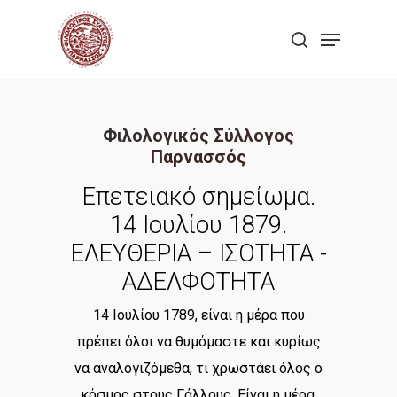
Skip
Menu
to
search
Close
main
Menu
content
Φιλολογικός Σύλλογος
Παρνασσός
Επετειακό σημείωμα.
14 Ιουλίου 1879.
ΕΛΕΥΘΕΡΙΑ – ΙΣΟΤΗΤΑ -
ΑΔΕΛΦΟΤΗΤΑ
14 Ιουλίου 1789, είναι η μέρα που
πρέπει όλοι να θυμόμαστε και κυρίως
να αναλογιζόμεθα, τι χρωστάει όλος ο
κόσμος στους Γάλλους. Είναι η μέρα,