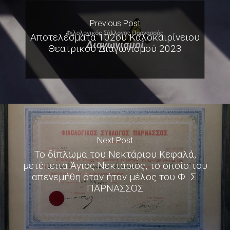
Previous Post
Αποτελέσματα 102ου Καλοκαιρίνειου
Θεατρικού Διαγωνισμού 2023
Next Post
Το δίπλωμα του Νεκτάριου Κεφαλά,
μετέπειτα Άγιος Νεκτάριος, το οποίο του
απενεμήθη όταν ήταν μέλος του Φ. Σ.
ΠΑΡΝΑΣΣΟΣ