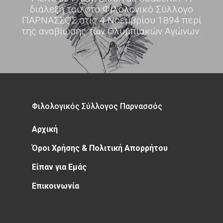
διάλεξή του στο Φιλολογικό Σύλλογο
ΠΑΡΝΑΣΣΟΣ στις 4 Νοεμβρίου 1894 περί
της αναβίωσης των Ολυμπιακών Αγώνων.
Φιλολογικός Σύλλογος Παρνασσός
Αρχική
Όροι Χρήσης & Πολιτική Απορρήτου
Είπαν για Εμάς
Επικοινωνία