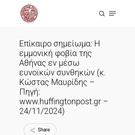
Skip
Menu
to
search
Close
main
Menu
content
Επίκαιρο σημείωμα: Η
εμμονική φοβία της
Αθήνας εν μέσω
ευνοϊκών συνθηκών (κ.
Κώστας Μαυρίδης –
Πηγή:
www.huffingtonpost.gr –
24/11/2024)
Share