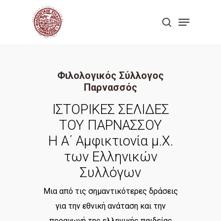
Skip
Menu
to
search
Close
main
Menu
content
Φιλολογικός Σύλλογος
Παρνασσός
ΙΣΤΟΡΙΚΕΣ ΣΕΛΙΔΕΣ
ΤΟΥ ΠΑΡΝΑΣΣΟΥ
Η Α΄ Αμφικτιονία μ.Χ.
των Ελληνικών
Συλλόγων
Μια από τις σημαντικότερες δράσεις
για την εθνική ανάταση και την
προαγωγή της ελληνικής παιδείας