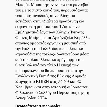
Μπαρόκ Μουσικής ανανεώνει το ραντεβού
του με το πιστό κοινό του, παρουσιάζοντας
τέσσερις μοναδικές συναυλίες που
εστιάζουν στην ιδιαίτερα πρωτότυπη και
ευφάνταστη μουσική του 17ου αιώνα.
Εμβληματικά έργα των Χάινριχ Ίγκνατς
Φραντς Μπίμπερ και Αρκάντζελο Κορέλλι,
σπάνιας ομορφιάς οργανική μουσική από
την Ιταλία του Γαλιλαίου και εκλεκτικά
«τραγούδια της τρέλας» ζωντανεύουν μέσα
από το πολυσυλλεκτικό πρόγραμμα του
Φεστιβάλ υπό τον τίτλο Η εποχή των
πειραμάτων, που θα παρουσιαστεί στην
Εναλλακτική Σκηνή της Εθνικής Λυρικής
Σκηνής στο ΚΠΙΣΝ στις 24, 29 και 30
Νοεμβρίου και στην ιστορική αίθουσα του
Φιλολογικού Συλλόγου Παρνασσός την 1η
Δεκεμβρίου 2024.
Περισσότερες πληροφορίες: