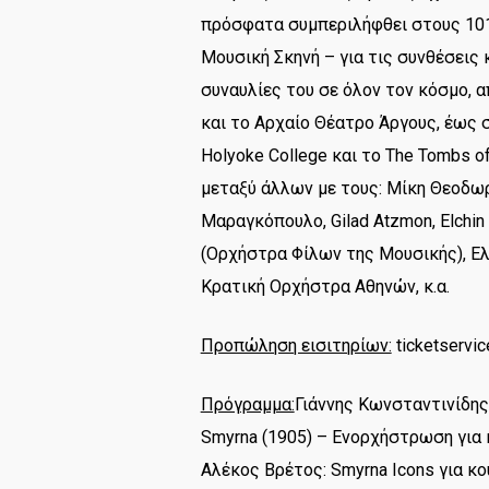
πρόσφατα συμπεριλήφθει στους 101
Μουσική Σκηνή – για τις συνθέσεις 
συναυλίες του σε όλον τον κόσμο, 
και το Αρχαίο Θέατρο Άργους, έως σ
Holyoke College και το The Tombs o
μεταξύ άλλων με τους: Μίκη Θεοδω
Μαραγκόπουλο, Gilad Atzmon, Elchin
(Ορχήστρα Φίλων της Μουσικής), Ε
Κρατική Ορχήστρα Αθηνών, κ.α.
Προπώληση εισιτηρίων:
ticketservi
Πρόγραμμα:
Γιάννης Κωνσταντινίδης:
Smyrna (1905) – Ενορχήστρωση για
Αλέκος Βρέτος: Smyrna Icons για κο