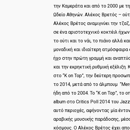
την Καμεράτα και από το 2000 με τ
Ωδείο Αθηνών. Αλέκος Βρετός – ούτι
Αλέκος Βρέτος αναμιγνύει την τζαζ, 
σε ένα αριστοτεχνικό κοκτέιλ ήχων
το ούτι και το νάι, το πιάνο αλλά κ
μοναδική και ιδιαίτερη ατμόσφαιρα
ήχο στην πρώτη γραμμή και αναπτύ
και την εκρηκτική ρυθμική εξέλιξη.
στο “K on Top”, την δεύτερη προσω
το 2014, μετά από το άλμπουμ “Mergi
ήδη από το 2004. Το “K on Top”, το 
album στο Critics Poll 2014 του Jazz
αυτό περιοχές, αφήνοντας μία έντο
αραβικής μουσικής παράδοσης, μέσ
κόσμους. Ο Αλέκος Βρέτος έχει απο