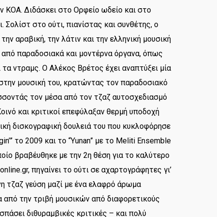
ην ΚΟΑ. Διδάσκει στο Ορφείο ωδείο και στο
. Σολίστ στο ούτι, πιανίστας και συνθέτης, ο
την αραβική, την λάτιν και την ελληνική μουσική
 από παραδοσιακά και μοντέρνα όργανα, όπως
αι τα ντραμς. Ο Αλέκος Βρέτος έχει αναπτύξει μία
 στην μουσική του, κρατώντας τον παραδοσιακό
σσοντάς τον μέσα από τον τζαζ αυτοσχεδιασμό
 Κοινό και κριτικοί επεφύλαξαν θερμή υποδοχή
πική δισκογραφική δουλειά του που κυκλοφόρησε
n’” το 2009 και το “Yunan” με το Meliti Ensemble
οποίο βραβέυθηκε με την 2η θέση για το καλύτερο
online.gr, πηγαίνει το ούτι σε αχαρτογράφητες γι’
νη τζαζ γεύση μαζί με ένα ελαφρό άρωμα
α από την τριβή μουσικών από διαφορετικούς
σπάσει διθυραμβικές κριτικές – και πολύ