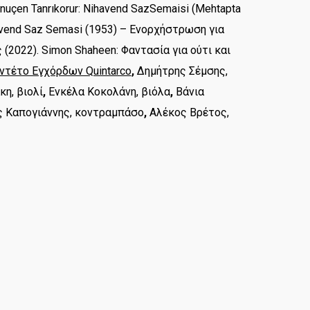
inuçen Tanrıkorur: Nihavend SazSemaisi (Mehtapta
avend Saz Semasi (1953) – Ενορχήστρωση για
2022). Simon Shaheen: Φαντασία για ούτι και
ντέτο Εγχόρδων Quintarco
,
Δημήτρης Σέμσης,
η, βιολί
,
Ενκέλα Κοκολάνη, βιόλα
,
Βάνια
ς Καπογιάννης, κοντραμπάσο
,
Αλέκος Βρέτος,