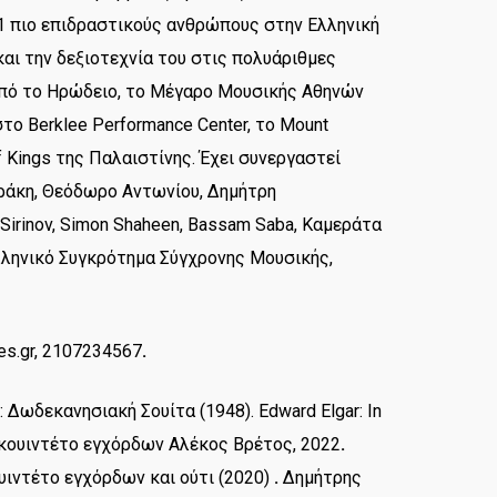
 πιο επιδραστικούς ανθρώπους στην Ελληνική
και την δεξιοτεχνία του στις πολυάριθμες
από το Ηρώδειο, το Μέγαρο Μουσικής Αθηνών
το Berklee Performance Center, το Mount
f Kings της Παλαιστίνης. Έχει συνεργαστεί
ράκη, Θεόδωρο Αντωνίου, Δημήτρη
 Sirinov, Simon Shaheen, Bassam Saba, Καμεράτα
λληνικό Συγκρότημα Σύγχρονης Μουσικής,
ces.gr, 2107234567
.
 Δωδεκανησιακή Σουίτα (1948). Edward Elgar: In
 κουιντέτο εγχόρδων Αλέκος Βρέτος, 2022
.
υιντέτο εγχόρδων και ούτι (2020)
.
Δημήτρης