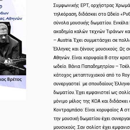
Συμφωνικής ΕΡΤ, ορχήστρας Χρωμάτ
τηλεόραση, διδάσκει στο Ωδείο «Ρυ
σύνολα μουσικής δωματίου. Ενκέλα 
ακαδημία καλών τεχνών Τιράνων και 
– Austria. Έχει συμμετάσχει σε πο
Έλληνες και ξένους μουσικούς. Ως σ
Αθηνών. Είναι κορυφαία Β στην κρα
ωδείο. Βάνια Παπαδημητρίου – Τσέλ
κάτοχος μεταπτυχιακού από το Royal
συνεργαστεί με σπουδαίους Έλληνες
δωματίου. Έχει εμφανιστεί ως σολί
μόνιμο μέλος της ΚΟΑ και διδάσκει 
Κοντραμπάσο: Είναι κορυφαίος Α στ
την μουσική δωματίου έχει συνεργα
μουσικούς. Σαν σολίστ έχει εμφανι