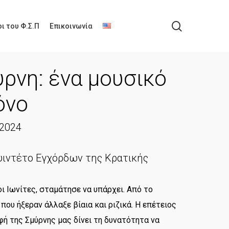
search
ι του Φ.Σ.Π
Επικοινωνία
ύρνη: ένα μουσικό
όνο
2024
ουιντέτο Εγχόρδων της Κρατικής
οι Ιωνίτες, σταμάτησε να υπάρχει. Από το
που ήξεραν άλλαξε βίαια και ριζικά. Η επέτειος
 της Σμύρνης μας δίνει τη δυνατότητα να