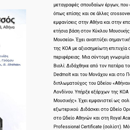
μεταγραφές σπουδαίων έργων, που 
όπως επίσης και σε άλλες crossover
εμφανίσεις στην Αθήνα και στην επα
ετήσια βάση στον Κύκλου Μουσικής
Μουσεία». Έχει αναπτύξει σημαντικ
της ΚΟΑ με αξιοσημείωτη επιτυχία 
περιφέρειας. Μια σύντομη γνωριμία 
Βιολί: Διδάχθηκε από τον πατέρα τ
Dedmolt και του Μονάχου και στο Πα
διπλωματούχος του Ωδείου «Αθήναιο
Λονδίνου. Υπήρξε εξάρχων της ΚΟΑ
Μουσικής». Έχει εμφανιστεί ως σολ
εξωτερικού. Διδάσκει στο Ωδείο Ορ
στο Ωδείο Αθηνών και στη Royal Ac
Professional Certificate (σολίστ). 