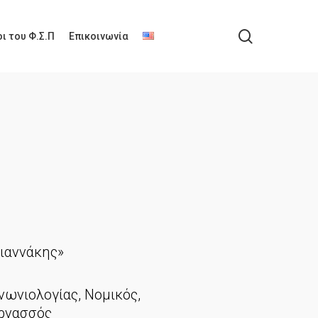
search
ι του Φ.Σ.Π
Επικοινωνία
ιαννάκης»
νωνιολογίας, Νομικός,
αρνασσός