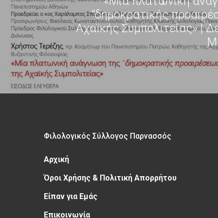
«Μία πλατωνική ανά
"δημοκρατικής προαιρέ
Αχαϊκής Συμπολιτείας» | Δ
Μ
Φιλολογικός Σύλλογος Παρνασσός
Αρχική
Όροι Χρήσης & Πολιτική Απορρήτου
Είπαν για Εμάς
Επικοινωνία