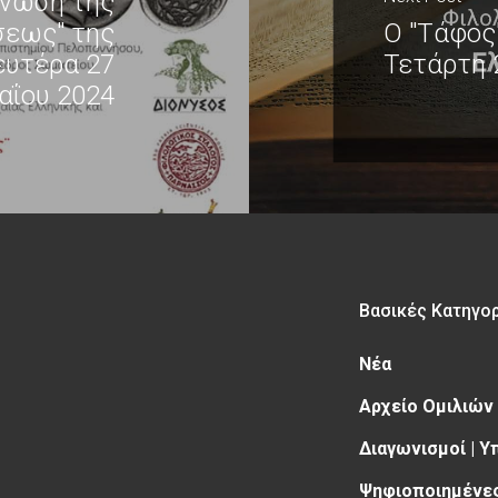
γνωση της
σεως" της
Ο "Τάφος"
ευτέρα 27
Τετάρτη 
αΐου 2024
Βασικές Κατηγο
Νέα
Αρχείο Ομιλιών
Διαγωνισμοί | 
Ψηφιοποιημένες