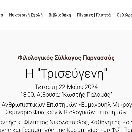
έα
Νυκτερινή Σχολή
Βιβλιοθήκη
Πίνακες | Γλυπτά
Οι Χώρο
Φιλολογικός Σύλλογος Παρνασσός
Η "Τρισεύγενη"
Τετάρτη 22 Μαΐου 2024
18:00, Αίθουσα: "Κωστής Παλαμάς"
ο Ανθρωπιστικών Επιστημών «Εμμανουήλ Μικρογ
Σεμινάριο Φυσικών & Βιολογικών Επιστημών
ντής: κ. Φίλιππος Νικολόπουλος, Καθηγητής Κοι
νης και Γραμματεύς της Κοσμητείας του Φ.Σ. Π