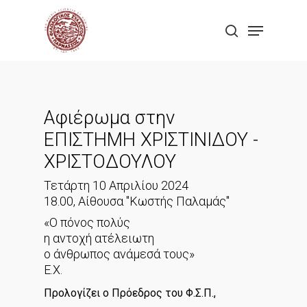
Skip
Menu
to
search
Close
main
Menu
content
Αφιέρωμα στην
ΕΠΙΣΤΗΜΗ ΧΡΙΣΤΙΝΙΔΟΥ -
ΧΡΙΣΤΟΔΟΥΛΟΥ
Τετάρτη 10 Απριλίου 2024
18.00, Αίθουσα "Κωστής Παλαμάς"
«Ο πόνος πολύς
η αντοχή ατέλειωτη
ο άνθρωπος ανάμεσά τους»
Ε.Χ.
Προλογίζει ο Πρόεδρος του Φ.Σ.Π.,