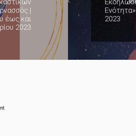
ικαστικών
Εκδήλωση
ρνασσός |
Ενότητα»
υ έως και
2023
ρίου 2023
nt.