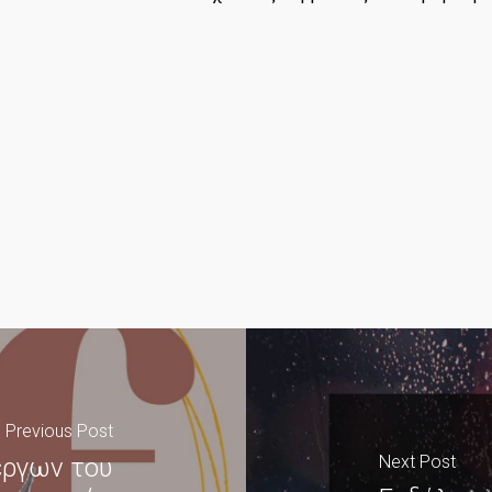
Previous Post
Next Post
έργων του