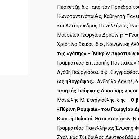
Πεσκετζή, δ.φ., από τον Πρόεδρο τ
Κωνσταντινόπουλο, Καθηγητή Πανεπι
και Αντιπρόεδρος Πανελλήνιας Ένωσ
Μουσείου Γεωργίου Δροσίνη» –
Γεω
Χριστίνα Βέικου, δ.φ., Κοινωνική 
τῆς ἀγάπης»
– ‘Μικρὸν Ἀγροτικὸν
Γραμματέας Επιτροπής Ποντιακών
Αγάθη Γεωργιάδου, δ.φ., Συγγραφέας
ως ηθογράφος».
Ανθούλα Δανιήλ, δ
ποιητής Γεώργιος Δροσίνης και οι 
Μανώλης Μ. Στεργιούλης, δ.φ.
– Ο 
«Πύρινη Ρομφαία» του Γεωργίου Δρ
Κωστή Παλαμά.
Θα συντονίσουν: Να
Γραμματέας Πανελλήνιας Ένωσης Φιλ
Σχολικός Σύμβουλος Δευτεροβάθμια