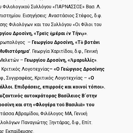
ου Φιλολογικού Συλλόγου «ΠΑΡΝΑΣΣΟΣ» Βασ. Λ.
στημίου. Εισηγήσεις: Αναστάσιος Στέφος, δ.φ.
ης Φιλολόγων και του Συλλόγου «Οι Φίλοι του
ργίου Δροσίνη, «Τρεῖς ἡμέραι ἐν Τήνῳ»
.
Ανθρωπολόγος –
Γεωργίου Δροσίνη, «Τὸ βοτάνι
 Μυθιστόρημα’
. Γεωργία Χαριτίδου, δ.φ., Γενική
 Μελετών –
Γεωργίου Δροσίνη, «Ἀμαρυλλίς»
.
, Κριτικός Λογοτεχνίας
– «Ο Γεώργιος Δροσίνης
.φ., Συγγραφέας, Κριτικός Λογοτεχνίας – «
Ο
άλλοι. Επιδράσεις, επιρροές και κοινοί τόποι».
βυζαντινός αυτοκράτορας Βασίλειος Β΄στην
οσίνη και στη «Φλογέρα τοῦ Βασιλιᾶ» του
τάσσα Αβραμίδου, Φιλόλογος ΜΑ, Γενική
ολόγων Παναγιώτης Ξηντάρας, δ.φ., Επίτ.
ς Εκπαίδευσης.