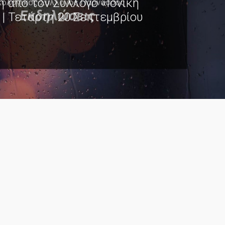
 από τον Σύλλογο «Ιονική
 | Τετάρτη 20 Σεπτεμβρίου