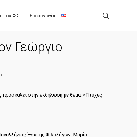
search
ι του Φ.Σ.Π
Επικοινωνία
τον Γεώργιο
3
 προσκαλεί στην εκδήλωση με θέμα: «Πτυχές
 Πανελλήνιας Ένωσης Φιλολόγων Μαρία