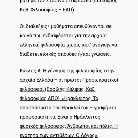
μαζί με τον Στασινό Σταυριανέα (Επίκουρος
Καθ. Φιλοσοφίας – ΕΑΠ).
Οι διαλέξεις/ μαθήματα απευθύνονται σε
κοινό που ενδιαφέρεται για την αρχαία
ελληνική φιλοσοφία, χωρίς κατ’ ανάγκην να
διαθέτει ειδικές σπουδές ή/και γνώσεις.
Κύκλος Α: Η γέννηση της φιλοσοφίας στην
αρχαία Ελλάδα – οι πρώτοι Προσωκρατικοί
φιλόσοφοι (Βασίλης Κάλφας, Καθ.
Φιλοσοφίας ΑΠΘ). «Ηράκλειτος. Τα
αποσπάσματα του Ηρακλείτου – γραφή και
προφορικότητα. Είναι ο Ηράκλειτος
φυσικός φιλόσοφος; Άνθρωποι και πόλις. Η
ενότητα των αντιθέτων. Ο Λόγος».