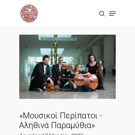
Skip
Menu
to
search
Close
main
Menu
content
«Μουσικοί Περίπατοι -
Αληθινά Παραμύθια»