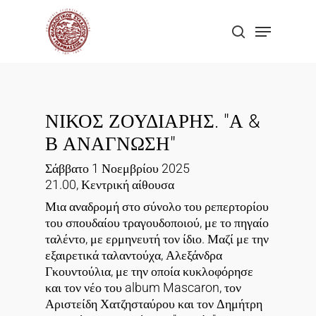
Skip
Menu
to
search
Close
main
Menu
content
ΝΙΚΟΣ ΖΟΥΔΙΑΡΗΣ. "Α &
Β ΑΝΑΓΝΩΣΗ"
Σάββατο 1 Νοεμβρίου 2025
21.00, Κεντρική αίθουσα
Μια αναδρομή στο σύνολο του ρεπερτορίου
του σπουδαίου τραγουδοποιού, με το πηγαίο
ταλέντο, με ερμηνευτή τον ίδιο. Μαζί με την
εξαιρετικά ταλαντούχα, Αλεξάνδρα
Γκουντούλια, με την οποία κυκλοφόρησε
και τον νέο του album Mascaron, τον
Αριστείδη Χατζησταύρου και τον Δημήτρη