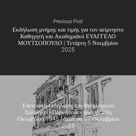
Previous Post
Εκδήλωση μνήμης και τιμής για τον αείμνηστο
Καθηγητή και Ακαδημαϊκό ΕΥΑΓΓΕΛΟ
ΜΟΥΤΣΟΠΟΥΛΟ | Τετάρτη 5 Νοεμβρίου
2025
Next Post
Επετειακή εκδήλωση του Φιλολογικού
Συλλόγου «Παρνασσός» για την 28η
Οκτωβρίου 1940 | Δευτέρα 27 Οκτωβρίου
2025