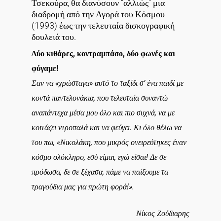
Τσεκούρα, θα διανύσουν "αλλιώς" μια
διαδρομή από την Αγορά του Κόσμου
(1993) έως την τελευταία δισκογραφική
δουλειά του.
Δύο κιθάρες, κοντραμπάσο, δύο φωνές και
φύγαμε!
Σαν να «χρώσταγα» αυτό το ταξίδι σ’ ένα παιδί με
κοντά παντελονάκια, που τελευταία συναντώ
αναπάντεχα μέσα μου όλο και πιο συχνά, να με
κοιτάζει ντροπαλά και να φεύγει. Κι όλο θέλω να
του πω, «Νικολάκη, που μικρός ονειρεύτηκες έναν
κόσμο ολόκληρο, εσύ είμαι, εγώ είσαι! Δε σε
πρόδωσα, δε σε ξέχασα, πάμε να παίξουμε τα
τραγούδια μας για πρώτη φορά!».
Νίκος Ζούδιαρης