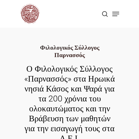
Skip
Menu
to
search
Close
main
Menu
content
Φιλολογικός Σύλλογος
Παρνασσός
Ο Φιλολογικός Σύλλογος
«Παρνασσός» στα Ηρωικά
νησιά Κάσος και Ψαρά για
τα 200 χρόνια του
ολοκαυτώματος και την
Βράβευση των μαθητών
για την εισαγωγή τους στα
Α.Ε.Ι.