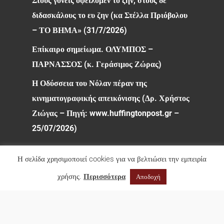
Στους γονείς οφείλομεν το ζην, στους δε
διδασκάλους το ευ ζην (κα Στέλλα Πριόβολου
– ΤΟ ΒΗΜΑ» (31/7/2026)
Επίκαιρο σημείωμα. ΟΛΥΜΠΟΣ –
ΠΑΡΝΑΣΣΟΣ (κ. Γεράσιμος Ζώρας)
Η Οδύσσεια του Νόλαν πέραν της
κινηματογραφικής απεικόνισης (Δρ. Χρήστος
Ζιώγας – Πηγή: www.huffingtonpost.gr –
25/07/2026)
Η σελίδα χρησιμοποιεί cookies για να βελτιώσει την εμπειρία
χρήσης.
Περισσότερα
Αποδοχή
© 2026 Φιλολογικός Σύλλογος Παρνασσός. All rights
reserved.
facebook
youtube