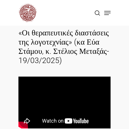
Skip
Menu
to
search
Close
main
Menu
content
«Οι θεραπευτικές διαστάσεις
της λογοτεχνίας» (κα Εύα
Στάμου, κ. Στέλιος Μεταξάς-
19/03/2025)