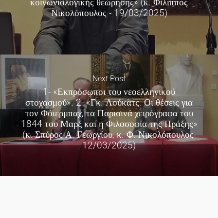
κοινωνιολογικής θεώρησης» (κ. Φίλιππος
Νικολόπουλος - 19/03/2025)
Next Post
1- «Εκπρόσωποι του νεοελληνικού
στοχασμού». 2- «Γκ. Λούκατς. Οι θέσεις για
τον Φόιερμπαχ, τα Παρισινά χειρόγραφα του
1844 του Μαρξ και η Φιλοσοφία της Πράξης»
(κ. Σπύρος Α. Γεωργίου, κ. Φ. Νικολόπουλος-
12/03/2025)