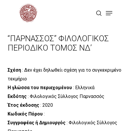
Skip
Menu
to
search
Close
main
Menu
content
“ΠΑΡΝΑΣΣΟΣ” ΦΙΛΟΛΟΓΙΚΟΣ
ΠΕΡΙΟΔΙΚΟ ΤΟΜΟΣ ΝΔ’
Σχέση
: Δεν έχει δηλωθείι σχέση για το συγκεκριμένο
τεκμήριο
Η γλώσσα του περιεχομένου
: Ελληνικά
Εκδότης
: Φιλολογικός Σύλλογος Παρνασσός
Έτος έκδοσης
: 2020
Κωδικός Πόρου
:
Συγγραφέας ή Δημιουργός
: Φιλολογικός Σύλλογος