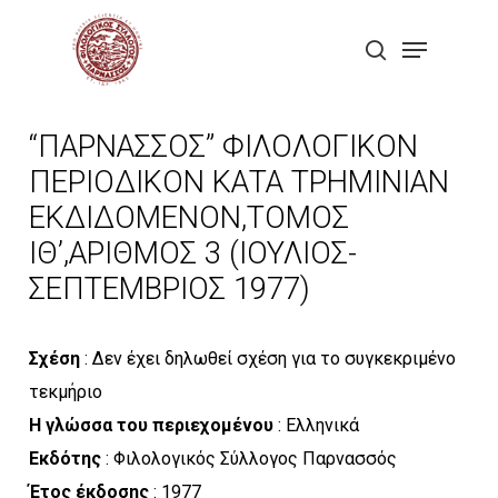
Skip
Menu
to
search
Close
main
Menu
content
“ΠΑΡΝΑΣΣΟΣ” ΦΙΛΟΛΟΓΙΚΟΝ
ΠΕΡΙΟΔΙΚΟΝ ΚΑΤΑ ΤΡΗΜΙΝΙΑΝ
ΕΚΔΙΔΟΜΕΝΟΝ,ΤΟΜΟΣ
ΙΘ’,ΑΡΙΘΜΟΣ 3 (ΙΟΥΛΙΟΣ-
ΣΕΠΤΕΜΒΡΙΟΣ 1977)
Σχέση
: Δεν έχει δηλωθεί σχέση για το συγκεκριμένο
τεκμήριο
Η γλώσσα του περιεχομένου
: Ελληνικά
Εκδότης
: Φιλολογικός Σύλλογος Παρνασσός
Έτος έκδοσης
: 1977