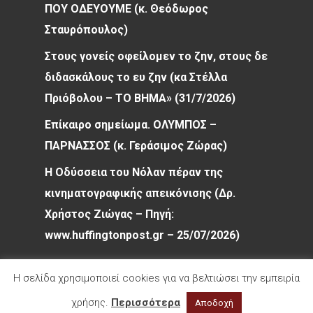
ΠΟΥ ΟΔΕΥΟΥΜΕ (κ. Θεόδωρος
Σταυρόπουλος)
Στους γονείς οφείλομεν το ζην, στους δε
διδασκάλους το ευ ζην (κα Στέλλα
Πριόβολου – ΤΟ ΒΗΜΑ» (31/7/2026)
Επίκαιρο σημείωμα. ΟΛΥΜΠΟΣ –
ΠΑΡΝΑΣΣΟΣ (κ. Γεράσιμος Ζώρας)
Η Οδύσσεια του Νόλαν πέραν της
κινηματογραφικής απεικόνισης (Δρ.
Χρήστος Ζιώγας – Πηγή:
www.huffingtonpost.gr – 25/07/2026)
Η σελίδα χρησιμοποιεί cookies για να βελτιώσει την εμπειρία
χρήσης.
Περισσότερα
Αποδοχή
© 2026 Φιλολογικός Σύλλογος Παρνασσός. All