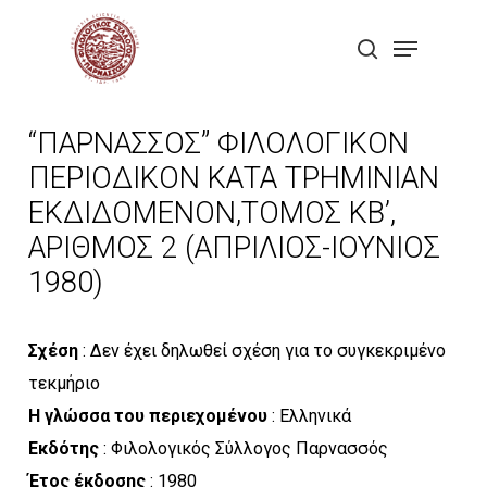
Skip
Menu
to
search
Close
main
Menu
content
“ΠΑΡΝΑΣΣΟΣ” ΦΙΛΟΛΟΓΙΚΟΝ
ΠΕΡΙΟΔΙΚΟΝ ΚΑΤΑ ΤΡΗΜΙΝΙΑΝ
ΕΚΔΙΔΟΜΕΝΟΝ,ΤΟΜΟΣ ΚΒ’,
ΑΡΙΘΜΟΣ 2 (ΑΠΡΙΛΙΟΣ-ΙΟΥΝΙΟΣ
1980)
Σχέση
: Δεν έχει δηλωθεί σχέση για το συγκεκριμένο
τεκμήριο
Η γλώσσα του περιεχομένου
: Ελληνικά
Εκδότης
: Φιλολογικός Σύλλογος Παρνασσός
Έτος έκδοσης
: 1980