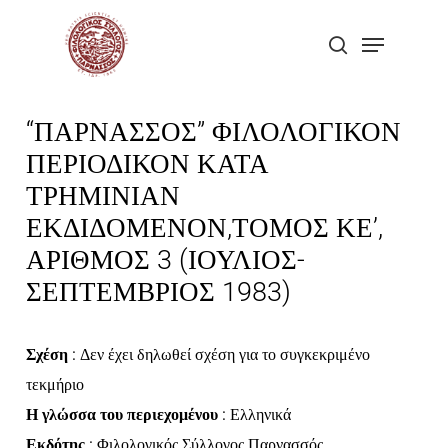
Skip
Menu
to
search
Close
main
Menu
content
“ΠΑΡΝΑΣΣΟΣ” ΦΙΛΟΛΟΓΙΚΟΝ
ΠΕΡΙΟΔΙΚΟΝ ΚΑΤΑ
ΤΡΗΜΙΝΙΑΝ
ΕΚΔΙΔΟΜΕΝΟΝ,ΤΟΜΟΣ ΚΕ’,
ΑΡΙΘΜΟΣ 3 (ΙΟΥΛΙΟΣ-
ΣΕΠΤΕΜΒΡΙΟΣ 1983)
Σχέση
: Δεν έχει δηλωθεί σχέση για το συγκεκριμένο
τεκμήριο
Η γλώσσα του περιεχομένου
: Ελληνικά
Εκδότης
: Φιλολογικός Σύλλογος Παρνασσός