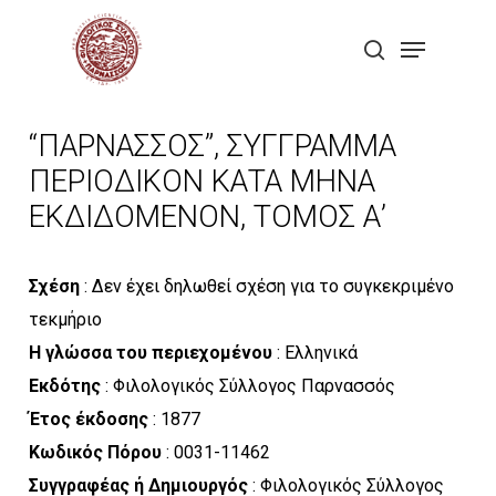
Skip
Menu
to
search
Close
main
Menu
content
“ΠΑΡΝΑΣΣΟΣ”, ΣΥΓΓΡΑΜΜΑ
ΠΕΡΙΟΔΙΚΟΝ ΚΑΤΑ ΜΗΝΑ
ΕΚΔΙΔΟΜΕΝΟΝ, ΤΟΜΟΣ Α’
Σχέση
: Δεν έχει δηλωθεί σχέση για το συγκεκριμένο
τεκμήριο
Η γλώσσα του περιεχομένου
: Ελληνικά
Εκδότης
: Φιλολογικός Σύλλογος Παρνασσός
Έτος έκδοσης
: 1877
Κωδικός Πόρου
: 0031-11462
Συγγραφέας ή Δημιουργός
: Φιλολογικός Σύλλογος