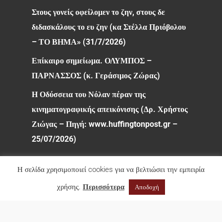
Στους γονείς οφείλομεν το ζην, στους δε
διδασκάλους το ευ ζην (κα Στέλλα Πριόβολου
– ΤΟ ΒΗΜΑ» (31/7/2026)
Επίκαιρο σημείωμα. ΟΛΥΜΠΟΣ –
ΠΑΡΝΑΣΣΟΣ (κ. Γεράσιμος Ζώρας)
Η Οδύσσεια του Νόλαν πέραν της
κινηματογραφικής απεικόνισης (Δρ. Χρήστος
Ζιώγας – Πηγή: www.huffingtonpost.gr –
25/07/2026)
Η σελίδα χρησιμοποιεί cookies για να βελτιώσει την εμπειρία
χρήσης.
Περισσότερα
Αποδοχή
© 2026 Φιλολογικός Σύλλογος Παρνασσός. All rights
reserved.