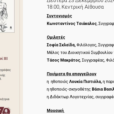
Δευτέρα 23 Δεκεμβρίου 202
18.00, Κεντρική Αίθουσα
Συντονισμός
Κωνσταντίνος Τσιάκαλος
, Συγγρα
Ομιλητές
Σοφία Σκλείδα,
Φιλόλογος, Συγγραφ
Μέλος του Διοικητικού Συμβουλίου 
Τάσος Μακράτος
, Συγγραφέας, Φιλ
Ποιήματα θα απαγγείλουν
η ηθοποιός
Λουκία Πιστιόλα,
η παρ
η ηθοποιός-σκηνοθέτης
Βάσια Βασι
η Διδάκτωρ Λογοτεχνίας, συγγραφέ
Μουσική