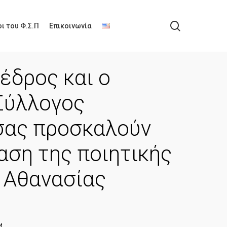
search
ι του Φ.Σ.Π
Επικοινωνία
έδρος και ο
Σύλλογος
ας προσκαλούν
αση της ποιητικής
ς Αθανασίας