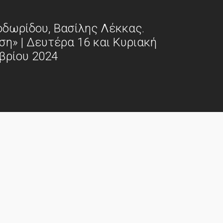
οδωρίδου, Βασίλης Λέκκας.
ση» | Δευτέρα 16 και Κυριακή
βρίου 2024