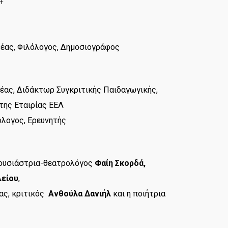
4
φέας, Φιλόλογος, Δημοσιογράφος
έας, Διδάκτωρ Συγκριτικής Παιδαγωγικής,
της Εταιρίας ΕΕΛ
όλογος, Ερευνητής
ουσιάστρια-θεατρολόγος
Φαίη Σκορδά,
λείου
,
ας, κριτικός
Ανθούλα Δανιήλ
και η ποιήτρια