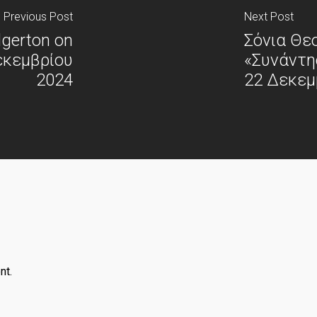
Previous Post
Next Post
idgerton on
Σόνια Θε
εκεμβρίου
«Συνάντη
2024
22 Δεκεμ
nt.