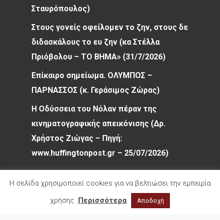
Σταυρόπουλος)
Στους γονείς οφείλομεν το ζην, στους δε
διδασκάλους το ευ ζην (κα Στέλλα
Πριόβολου – ΤΟ ΒΗΜΑ» (31/7/2026)
Επίκαιρο σημείωμα. ΟΛΥΜΠΟΣ –
ΠΑΡΝΑΣΣΟΣ (κ. Γεράσιμος Ζώρας)
Η Οδύσσεια του Νόλαν πέραν της
κινηματογραφικής απεικόνισης (Δρ.
Χρήστος Ζιώγας – Πηγή:
www.huffingtonpost.gr – 25/07/2026)
Η σελίδα χρησιμοποιεί cookies για να βελτιώσει την εμπειρία
χρήσης.
Περισσότερα
Αποδοχή
© 2026 Φιλολογικός Σύλλογος Παρνασσός. All
rights reserved.