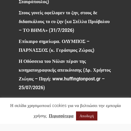
Σταυρόπουλος)
Στους γονείς οφείλομεν το ζην, στους δε
διδασκάλους το ευ ζην (κα Στέλλα Πριόβολου
– ΤΟ ΒΗΜΑ» (31/7/2026)
Επίκαιρο σημείωμα. ΟΛΥΜΠΟΣ –
ΠΑΡΝΑΣΣΟΣ (κ. Γεράσιμος Ζώρας)
Η Οδύσσεια του Νόλαν πέραν της
κινηματογραφικής απεικόνισης (Δρ. Χρήστος
Ζιώγας – Πηγή: www.huffingtonpost.gr –
25/07/2026)
Η σελίδα χρησιμοποιεί cookies για να βελτιώσει την εμπειρία
χρήσης.
Περισσότερα
Αποδοχή
© 2026 Φιλολογικός Σύλλογος Παρνασσός. All rights
reserved.