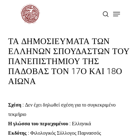
Skip
Menu
to
search
Close
main
Menu
content
ΤΑ ΔΗΜΟΣΙΕΥΜΑΤΑ ΤΩΝ
ΕΛΛΗΝΩΝ ΣΠΟΥΔΑΣΤΩΝ ΤΟΥ
ΠΑΝΕΠΙΣΤΗΜΙΟΥ ΤΗΣ
ΠΑΔΟΒΑΣ ΤΟΝ 17Ο ΚΑΙ 18Ο
ΑΙΩΝΑ
Σχέση
: Δεν έχει δηλωθεί σχέση για το συγκεκριμένο
τεκμήριο
Η γλώσσα του περιεχομένου
: Ελληνικά
Εκδότης
: Φιλολογικός Σύλλογος Παρνασσός