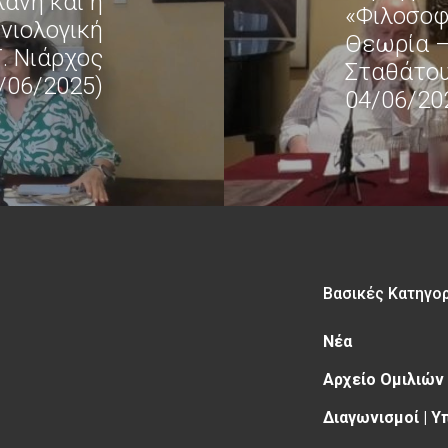
λάνη και η
«Φιλοσοφ
νιολογική
Θεωρία –
. Νιάρχος
Σταθάτου
7/06/2025)
04/06/20
Βασικές Κατηγο
Νέα
Αρχείο Ομιλιών
Διαγωνισμοί | 