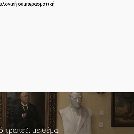
επιλογική συμπερασματική
ό τραπέζι με θέμα: