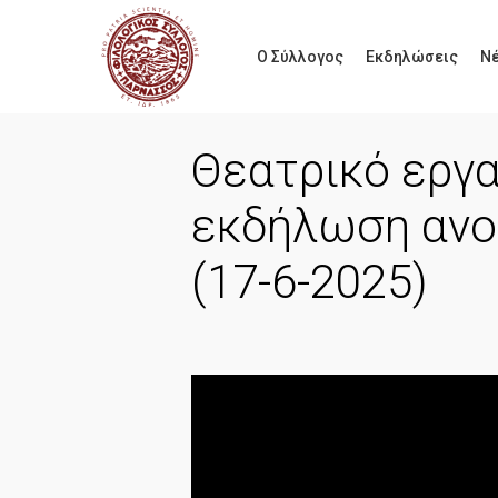
Skip
to
Ο Σύλλογος
Εκδηλώσεις
Ν
main
content
Θεατρικό εργα
Hit enter to search or ESC to close
εκδήλωση ανο
(17-6-2025)