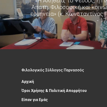
«Η Αλήθεια, το Ψεύδος, η Π
Άπατη. Φιλοσοφική και κοινω
ερμηνεία» (κ. Κωνσταντίνος Γ
- 1
Φιλολογικός Σύλλογος Παρνασσός
Αρχική
Όροι Χρήσης & Πολιτική Απορρήτου
Είπαν για Εμάς