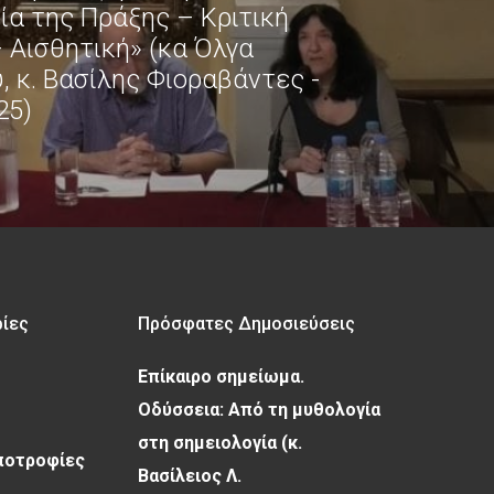
ία της Πράξης – Κριτική
 Αισθητική» (κα Όλγα
, κ. Βασίλης Φιοραβάντες -
25)
ρίες
Πρόσφατες Δημοσιεύσεις
Επίκαιρο σημείωμα.
Οδύσσεια: Από τη μυθολογία
στη σημειολογία (κ.
Υποτροφίες
Βασίλειος Λ.