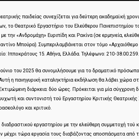
θεατρικής παιδείας συνεχίζεται για δεύτερη ακαδημαϊκή χρονι
ν, το Θεατρικό Εργαστήριο του Ελεύθερου Πανεπιστημίου το
ε την «Ανδρομάχη» Ευριπίδη και Ρακίνα (σε ερμηνεία, ελεύθ
αντίνο Μπούρα). Συμπεριλαμβάνεται στον τόμο «Αρχαιόθεμ
ο: Ιπποκράτους 15. Αθήνα, Ελλάδα. Τηλέφωνο: 210-38.00.259.
 Ιούνιο του 2025 θα συνομιλήσουμε για το δραματικό πρόσωπ
 Αυτή η πανηγυρική καταληκτήρια εκδήλωση θα λάβει χώρα στ
κτιμώμενη διάρκεια: δύο ώρες. Πρόκειται για μία σύγχρονη 
μψυχωτή και συντονιστή τού Εργαστηρίου Κριτικής Θεατρική
ασεολόγο και κριτικό.
 διαδραστικού εργαστηρίου με την ελεύθερη συμμετοχή τού κο
ν μέχρι τώρα εργασία τους διαβάζοντας αποσπάσματα από τ