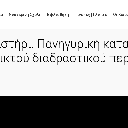
έα
Νυκτερινή Σχολή
Βιβλιοθήκη
Πίνακες | Γλυπτά
Οι Χώρο
στήρι. Πανηγυρική κατ
ικτού διαδραστικού πε