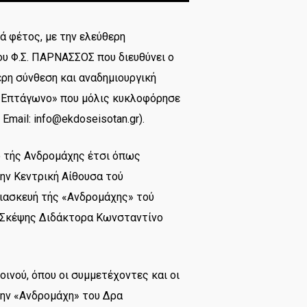
ά φέτος, με την ελεύθερη
υ Φ.Σ. ΠΑΡΝΑΣΣΟΣ που διευθύνει ο
ερη σύνθεση και αναδημιουργική
ο Επτάγωνο» που μόλις κυκλοφόρησε
 Email:
info@ekdoseisotan.gr
).
ο τής Ανδρομάχης έτσι όπως
ην Κεντρική Αίθουσα τού
διασκευή τής «Ανδρομάχης» τού
ς Σκέψης Διδάκτορα Κωνσταντίνο
ινού, όπου οι συμμετέχοντες και οι
ην «Ανδρομάχη» του Δρα