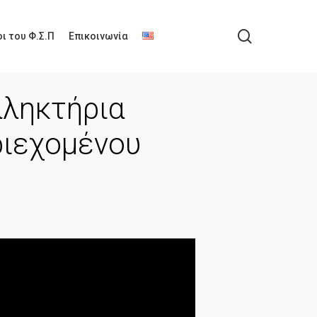
search
ι του Φ.Σ.Π
Επικοινωνία
αληκτήρια
ριεχομένου