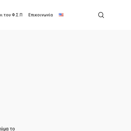
search
ι του Φ.Σ.Π
Επικοινωνία
εύμα το