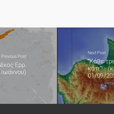
Next Post
Previous Post
"Κάθε τρ
Νίκος Ερρ.
κάτι"! - (
Ιωάννου)
01/09/20