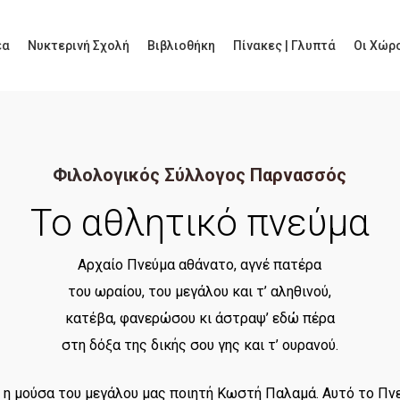
έα
Νυκτερινή Σχολή
Βιβλιοθήκη
Πίνακες | Γλυπτά
Οι Χώρο
Φιλολογικός Σύλλογος Παρνασσός
Το αθλητικό πνεύμα
Αρχαίο Πνεύμα αθάνατο, αγνέ πατέρα
του ωραίου, του μεγάλου και τ’ αληθινού,
κατέβα, φανερώσου κι άστραψ’ εδώ πέρα
στη δόξα της δικής σου γης και τ’ ουρανού.
 η μούσα του μεγάλου μας ποιητή Κωστή Παλαμά. Αυτό το Πν