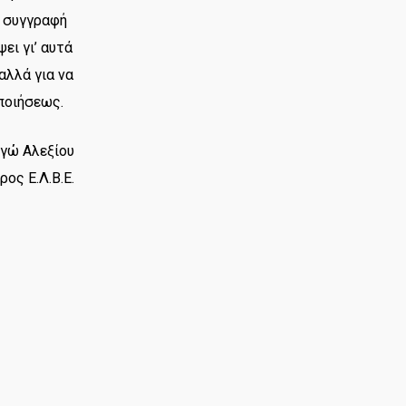
ν συγγραφή
ει γι’ αυτά
αλλά για να
ποιήσεως.
ργώ Αλεξίου
ος Ε.Λ.Β.Ε.