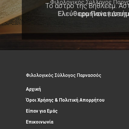
Το άστρο της Βηθλεέμ. Ασ
ερμηνεία | Δευτ
Φιλολογικός Σύλλογος Παρνασσός
Αρχική
Όροι Χρήσης & Πολιτική Απορρήτου
Είπαν για Εμάς
Επικοινωνία