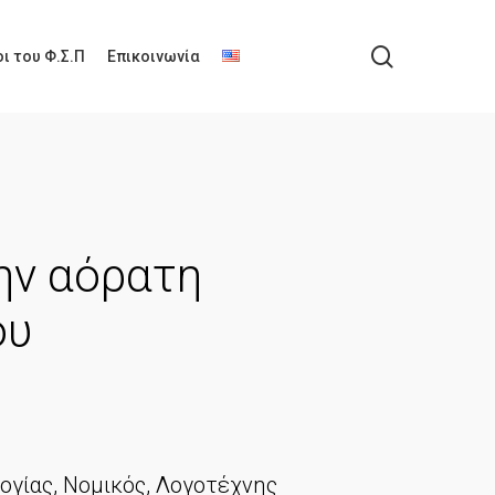
search
ι του Φ.Σ.Π
Επικοινωνία
ην αόρατη
ου
ογίας, Νομικός, Λογοτέχνης