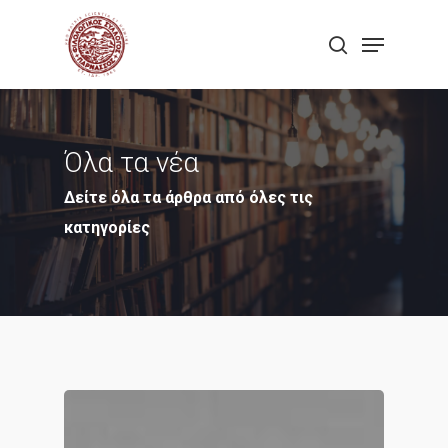
Skip
Menu
to
search
Close
main
Menu
content
Όλα τα νέα
Δείτε όλα τα άρθρα από όλες τις
κατηγορίες