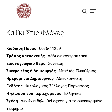
Skip
Menu
to
search
Close
main
Menu
content
Κα'ί'κι Στις Φλόγες
Κωδικός Πόρου
: 0036-11259
Τρόπος κατασκευής
: Λάδι σε κοντραπλακέ
Εικονογραφικό θέμα
: Σύνθεση
Συγγραφέας ή Δημιουργός
: Μπελιός Ελευθέριος
Ημερομηνία Δημιουργίας
: Αδιευκρίνιστη
Εκδότης
: Φιλολογικός Σύλλογος Παρνασσός
Η γλώσσα του περιεχομένου
: Ελληνικά
Σχέση
: Δεν έχει δηλωθεί σχέση για το συγκεκριμένο
τεκμήριο