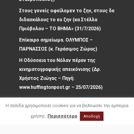
Στους γονείς οφείλομεν το ζην, στους δε
διδασκάλους το ευ ζην (κα Στέλλα
Πριόβολου – ΤΟ ΒΗΜΑ» (31/7/2026)
Επίκαιρο σημείωμα. ΟΛΥΜΠΟΣ –
ΠΑΡΝΑΣΣΟΣ (κ. Γεράσιμος Ζώρας)
Η Οδύσσεια του Νόλαν πέραν της
κινηματογραφικής απεικόνισης (Δρ.
Χρήστος Ζιώγας – Πηγή:
www.huffingtonpost.gr – 25/07/2026)
Η σελίδα χρησιμοποιεί cookies για να βελτιώσει την εμπειρία
χρήσης.
Περισσότερα
Αποδοχή
© 2026 Φιλολογικός Σύλλογος Παρνασσός. All
rights reserved.