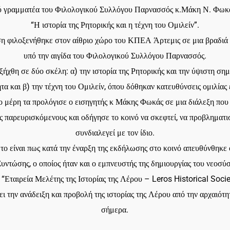
ού γραμματέα του Φιλολογικού Συλλόγου Παρνασσός κ.Μάκη Ν. Φωκ
“Η ιστορία της Ρητορικής και η τέχνη του Ομιλείν”.
η φιλοξενήθηκε στον αίθριο χώρο του ΚΠΕΑ Άρτεμις σε μια βραδιά
υπό την αιγίδα του Φιλολογικού Συλλόγου Παρνασσός.
ξήχθη σε δύο σκέλη: α) την ιστορία της Ρητορικής και την ύψιστη ση
ητα και β) την τέχνη του Ομιλείν, όπου δόθηκαν κατευθύνσεις ομιλίας 
ο μέρη τα προλόγισε ο εισηγητής κ Μάκης Φωκάς σε μια διάλεξη πο
ς παρευρισκόμενους και οδήγησε το κοινό να σκεφτεί, να προβληματισ
συνδιαλεγεί με τον ίδιο.
ο είναι πως κατά την έναρξη της εκδήλωσης στο κοινό απευθύνθηκε
υντώσης, ο οποίος ήταν και ο εμπνευστής της δημιουργίας του νεοσύ
ί “Εταιρεία Μελέτης της Ιστορίας της Λέρου – Leros Historical Soci
ει την ανάδειξη και προβολή της ιστορίας της Λέρου από την αρχαιότη
σήμερα.