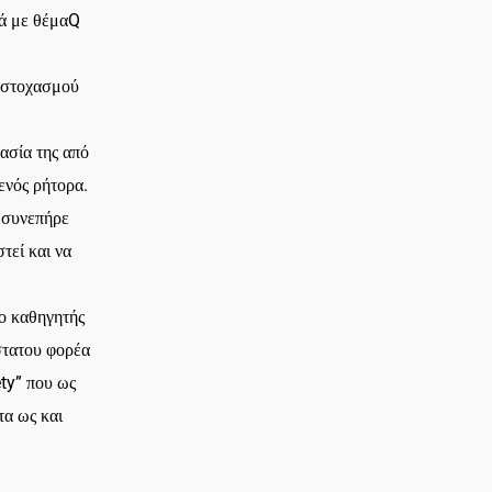
ά με θέμαQ
 στοχασμού
μασία της από
ενός ρήτορα.
υ συνεπήρε
τεί και να
 ο καθηγητής
στατου φορέα
ety” που ως
τα ως και