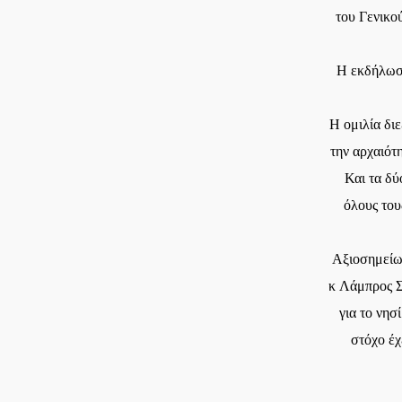
του Γενικ
Η εκδήλωσ
Η ομιλία διε
την αρχαιότ
Και τα δύ
όλους του
Αξιοσημείωτ
κ Λάμπρος Σ
για το νησ
στόχο έχ