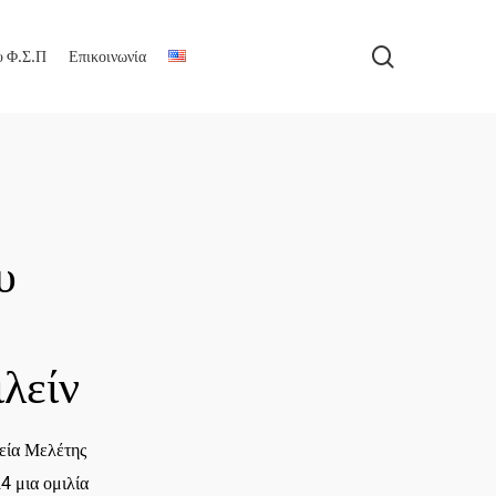
search
υ Φ.Σ.Π
Επικοινωνία
υ
ιλείν
εία Μελέτης
4 μια ομιλία