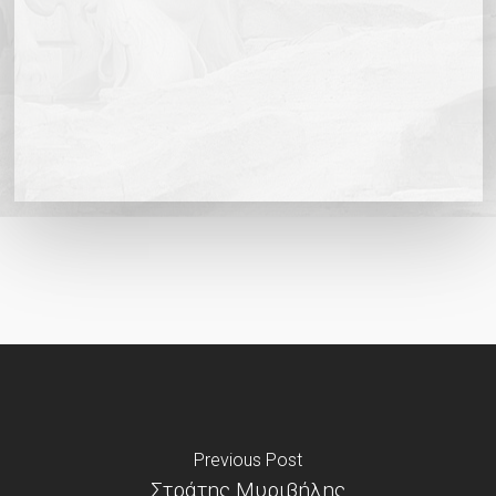
Previous Post
Στράτης Μυριβήλης