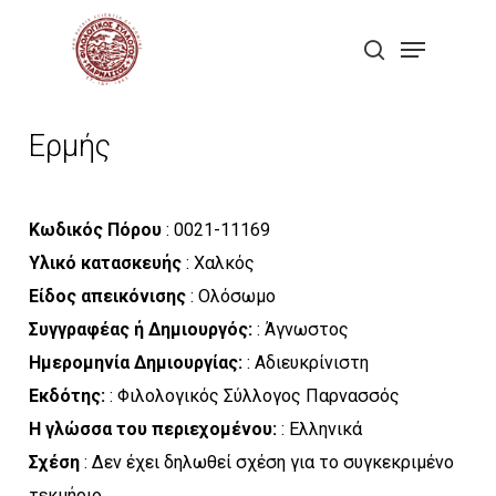
Skip
Menu
to
search
Close
main
Menu
content
Ερμής
Κωδικός Πόρου
: 0021-11169
Υλικό κατασκευής
: Χαλκός
Είδος απεικόνισης
: Ολόσωμο
Συγγραφέας ή Δημιουργός:
: Άγνωστος
Ημερομηνία Δημιουργίας:
: Αδιευκρίνιστη
Εκδότης:
: Φιλολογικός Σύλλογος Παρνασσός
Η γλώσσα του περιεχομένου:
: Ελληνικά
Σχέση
: Δεν έχει δηλωθεί σχέση για το συγκεκριμένο
τεκμήριο