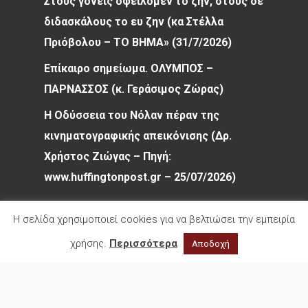
Στους γονείς οφείλομεν το ζην, στους δε
διδασκάλους το ευ ζην (κα Στέλλα
Πριόβολου – ΤΟ ΒΗΜΑ» (31/7/2026)
Επίκαιρο σημείωμα. ΟΛΥΜΠΟΣ –
ΠΑΡΝΑΣΣΟΣ (κ. Γεράσιμος Ζώρας)
Η Οδύσσεια του Νόλαν πέραν της
κινηματογραφικής απεικόνισης (Δρ.
Χρήστος Ζιώγας – Πηγή:
www.huffingtonpost.gr – 25/07/2026)
Η σελίδα χρησιμοποιεί cookies για να βελτιώσει την εμπειρία
χρήσης.
Περισσότερα
Αποδοχή
© 2026 Φιλολογικός Σύλλογος Παρνασσός. All
rights reserved.
facebook
youtube