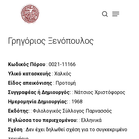
Skip
Menu
to
search
Close
main
Menu
content
Γρηγόριος Ξενόπουλος
Κωδικός Πόρου
: 0021-11166
Υλικό κατασκευής
: Χαλκός
Είδος απεικόνισης
: Προτομή
Συγγραφέας ή Δημιουργός:
: Νάτσιος Χριστόφορος
Ημερομηνία Δημιουργίας:
: 1968
Εκδότης:
: Φιλολογικός Σύλλογος Παρνασσός
Η γλώσσα του περιεχομένου:
: Ελληνικά
Σχέση
: Δεν έχει δηλωθεί σχέση για το συγκεκριμένο
τεκμήριο