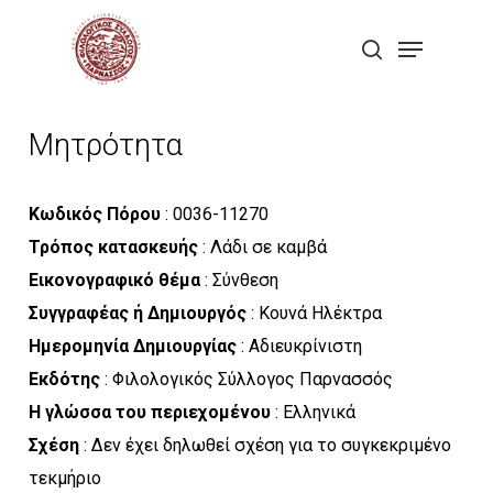
Skip
Menu
to
search
Close
main
Menu
content
Μητρότητα
Κωδικός Πόρου
: 0036-11270
Τρόπος κατασκευής
: Λάδι σε καμβά
Εικονογραφικό θέμα
: Σύνθεση
Συγγραφέας ή Δημιουργός
: Κουνά Ηλέκτρα
Ημερομηνία Δημιουργίας
: Αδιευκρίνιστη
Εκδότης
: Φιλολογικός Σύλλογος Παρνασσός
Η γλώσσα του περιεχομένου
: Ελληνικά
Σχέση
: Δεν έχει δηλωθεί σχέση για το συγκεκριμένο
τεκμήριο