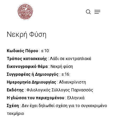
Skip
Menu
to
search
Close
main
Menu
content
Νεκρή Φύση
Κωδικός Πόρου
: s:10:
Τρόπος κατασκευής
: Λάδι σε κοντραπλακέ
Εικονογραφικό θέμα
: Νεκρή φύση
Συγγραφέας ή Δημιουργός
: s:16:
Ημερομηνία Δημιουργίας
: Αδιευκρίνιστη
Εκδότης
: Φιλολογικός Σύλλογος Παρνασσός
Η γλώσσα του περιεχομένου
: Ελληνικά
Σχέση
: Δεν έχει δηλωθεί σχέση για το συγκεκριμένο
τεκμήριο