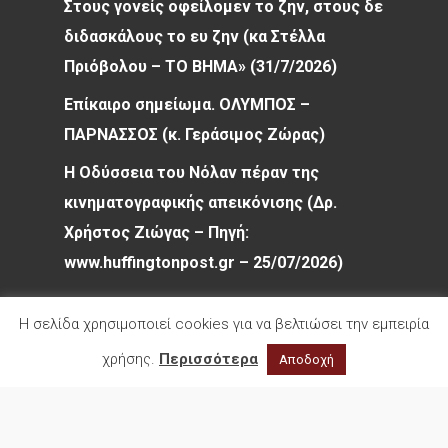
Στους γονείς οφείλομεν το ζην, στους δε
διδασκάλους το ευ ζην (κα Στέλλα
Πριόβολου – ΤΟ ΒΗΜΑ» (31/7/2026)
Επίκαιρο σημείωμα. ΟΛΥΜΠΟΣ –
ΠΑΡΝΑΣΣΟΣ (κ. Γεράσιμος Ζώρας)
Η Οδύσσεια του Νόλαν πέραν της
κινηματογραφικής απεικόνισης (Δρ.
Χρήστος Ζιώγας – Πηγή:
www.huffingtonpost.gr – 25/07/2026)
Η σελίδα χρησιμοποιεί cookies για να βελτιώσει την εμπειρία
χρήσης.
Περισσότερα
Αποδοχή
© 2026 Φιλολογικός Σύλλογος Παρνασσός. All
rights reserved.
facebook
youtube