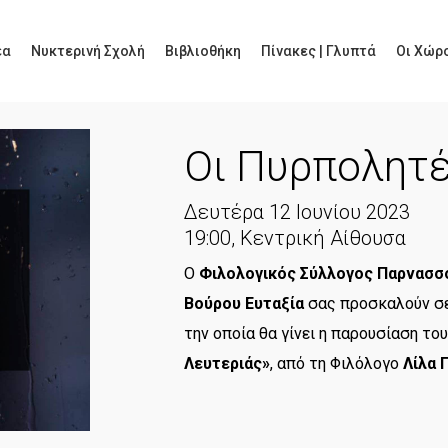
έα
Νυκτερινή Σχολή
Βιβλιοθήκη
Πίνακες | Γλυπτά
Οι Χώρο
Οι Πυρπολητέ
Δευτέρα 12 Ιουνίου 2023
19:00, Κεντρική Αίθουσα
Ο
Φιλολογικός Σύλλογος Παρνασσ
Βούρου Ευταξία
σας προσκαλούν σε
την οποία θα γίνει η παρουσίαση το
Λευτεριάς»
, από τη Φιλόλογο
Λίλα 