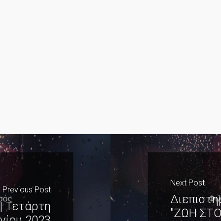
Next Post
Previous Post
Διεπιστη
| Τετάρτη
"ΖΩΗ ΣΤΟ
υνίου 2023