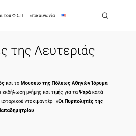
search
ι του Φ.Σ.Π
Επικοινωνία
ς της Λευτεριάς
ός
και το
Μουσείο της Πόλεως Αθηνών Ίδρυμα
 εκδήλωση μνήμης και τιμής για τα
Ψαρά
κατά
υ ιστορικού ντοκιμαντέρ :
«Οι Πυρπολητές της
Παπαδημητρίου